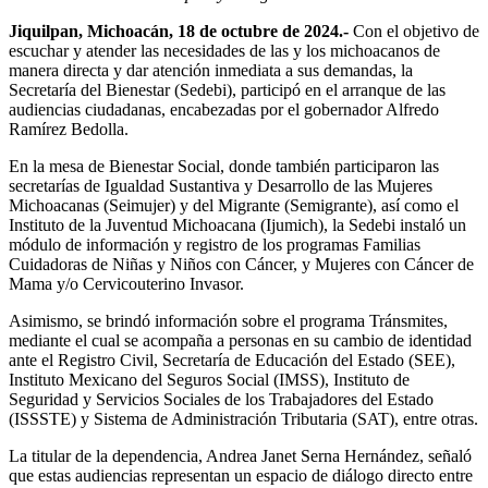
Jiquilpan, Michoacán, 18 de octubre de 2024.-
Con el objetivo de
escuchar y atender las necesidades de las y los michoacanos de
manera directa y dar atención inmediata a sus demandas, la
Secretaría del Bienestar (Sedebi), participó en el arranque de las
audiencias ciudadanas, encabezadas por el gobernador Alfredo
Ramírez Bedolla.
En la mesa de Bienestar Social, donde también participaron las
secretarías de Igualdad Sustantiva y Desarrollo de las Mujeres
Michoacanas (Seimujer) y del Migrante (Semigrante), así como el
Instituto de la Juventud Michoacana (Ijumich), la Sedebi instaló un
módulo de información y registro de los programas Familias
Cuidadoras de Niñas y Niños con Cáncer, y Mujeres con Cáncer de
Mama y/o Cervicouterino Invasor.
Asimismo, se brindó información sobre el programa Tránsmites,
mediante el cual se acompaña a personas en su cambio de identidad
ante el Registro Civil, Secretaría de Educación del Estado (SEE),
Instituto Mexicano del Seguros Social (IMSS), Instituto de
Seguridad y Servicios Sociales de los Trabajadores del Estado
(ISSSTE) y Sistema de Administración Tributaria (SAT), entre otras.
La titular de la dependencia, Andrea Janet Serna Hernández, señaló
que estas audiencias representan un espacio de diálogo directo entre