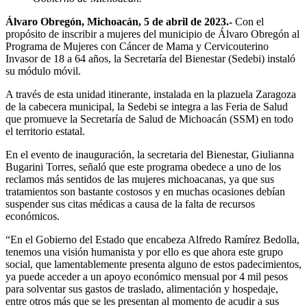
Álvaro Obregón, Michoacán, 5 de abril de 2023.-
Con el
propósito de inscribir a mujeres del municipio de Álvaro Obregón al
Programa de Mujeres con Cáncer de Mama y Cervicouterino
Invasor de 18 a 64 años, la Secretaría del Bienestar (Sedebi) instaló
su módulo móvil.
A través de esta unidad itinerante, instalada en la plazuela Zaragoza
de la cabecera municipal, la Sedebi se integra a las Feria de Salud
que promueve la Secretaría de Salud de Michoacán (SSM) en todo
el territorio estatal.
En el evento de inauguración, la secretaria del Bienestar, Giulianna
Bugarini Torres, señaló que este programa obedece a uno de los
reclamos más sentidos de las mujeres michoacanas, ya que sus
tratamientos son bastante costosos y en muchas ocasiones debían
suspender sus citas médicas a causa de la falta de recursos
económicos.
“En el Gobierno del Estado que encabeza Alfredo Ramírez Bedolla,
tenemos una visión humanista y por ello es que ahora este grupo
social, que lamentablemente presenta alguno de estos padecimientos,
ya puede acceder a un apoyo económico mensual por 4 mil pesos
para solventar sus gastos de traslado, alimentación y hospedaje,
entre otros más que se les presentan al momento de acudir a sus