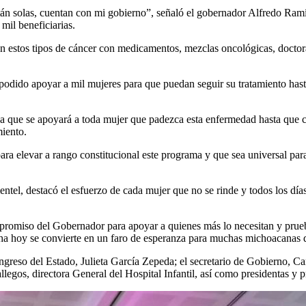
án solas, cuentan con mi gobierno”, señaló el gobernador Alfredo Ramí
il beneficiarias.
on estos tipos de cáncer con medicamentos, mezclas oncológicas, doctor
odido apoyar a mil mujeres para que puedan seguir su tratamiento hasta 
ya que se apoyará a toda mujer que padezca esta enfermedad hasta que c
miento.
a elevar a rango constitucional este programa y que sea universal para 
tel, destacó el esfuerzo de cada mujer que no se rinde y todos los días
mpromiso del Gobernador para apoyar a quienes más lo necesitan y prueb
cha hoy se convierte en un faro de esperanza para muchas michoacanas d
reso del Estado, Julieta García Zepeda; el secretario de Gobierno, Carl
egos, directora General del Hospital Infantil, así como presidentas y p