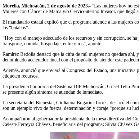
Morelia, Michoacán, 2 de agosto de 2023.-
“Las mujeres hoy no est
Mujeres con Cáncer de Mama y/o Cervicouterino Invasor, que llegó a m
El mandatario estatal explicó que el programa atiende a las mujeres c
las “batallas”.
“Hoy con el manejo adecuado de los recursos y sin corrupción, se ha p
transporte, comida, hospedaje, entre otros”, apuntó.
Ramírez Bedolla destacó que la cifra de mil mujeres no quedará ahí, 
denominado acelerador lineal con el propósito de atender este padeci
Además, anunció que enviará al Congreso del Estado, una iniciativa par
etiqueten recursos.
La presidenta honoraria del Sistema DIF Michoacán, Grisel Tello Pimen
se presente algún síntoma se atiendan de inmediato.
La secretaria del Bienestar, Giulianna Bugarini Torres, destacó el co
son un ejemplo vivo de fuerza, determinación y coraje “porque su lu
Acompañaron al gobernador la presidenta de la mesa directiva del Cong
Celeste Ferreyra Chávez, beneficiaria del programa; Silvia Chávez Gall