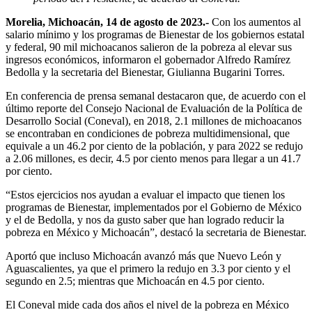
Morelia, Michoacán, 14 de agosto de 2023.-
Con los aumentos al
salario mínimo y los programas de Bienestar de los gobiernos estatal
y federal, 90 mil michoacanos salieron de la pobreza al elevar sus
ingresos económicos, informaron el gobernador Alfredo Ramírez
Bedolla y la secretaria del Bienestar, Giulianna Bugarini Torres.
En conferencia de prensa semanal destacaron que, de acuerdo con el
último reporte del Consejo Nacional de Evaluación de la Política de
Desarrollo Social (Coneval), en 2018, 2.1 millones de michoacanos
se encontraban en condiciones de pobreza multidimensional, que
equivale a un 46.2 por ciento de la población, y para 2022 se redujo
a 2.06 millones, es decir, 4.5 por ciento menos para llegar a un 41.7
por ciento.
“Estos ejercicios nos ayudan a evaluar el impacto que tienen los
programas de Bienestar, implementados por el Gobierno de México
y el de Bedolla, y nos da gusto saber que han logrado reducir la
pobreza en México y Michoacán”, destacó la secretaria de Bienestar.
Aportó que incluso Michoacán avanzó más que Nuevo León y
Aguascalientes, ya que el primero la redujo en 3.3 por ciento y el
segundo en 2.5; mientras que Michoacán en 4.5 por ciento.
El Coneval mide cada dos años el nivel de la pobreza en México