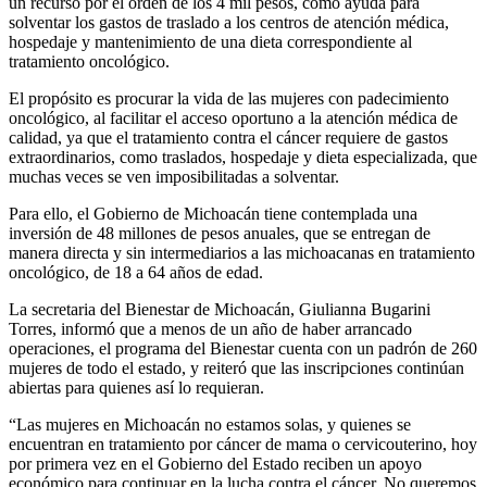
un recurso por el orden de los 4 mil pesos, como ayuda para
solventar los gastos de traslado a los centros de atención médica,
hospedaje y mantenimiento de una dieta correspondiente al
tratamiento oncológico.
El propósito es procurar la vida de las mujeres con padecimiento
oncológico, al facilitar el acceso oportuno a la atención médica de
calidad, ya que el tratamiento contra el cáncer requiere de gastos
extraordinarios, como traslados, hospedaje y dieta especializada, que
muchas veces se ven imposibilitadas a solventar.
Para ello, el Gobierno de Michoacán tiene contemplada una
inversión de 48 millones de pesos anuales, que se entregan de
manera directa y sin intermediarios a las michoacanas en tratamiento
oncológico, de 18 a 64 años de edad.
La secretaria del Bienestar de Michoacán, Giulianna Bugarini
Torres, informó que a menos de un año de haber arrancado
operaciones, el programa del Bienestar cuenta con un padrón de 260
mujeres de todo el estado, y reiteró que las inscripciones continúan
abiertas para quienes así lo requieran.
“Las mujeres en Michoacán no estamos solas, y quienes se
encuentran en tratamiento por cáncer de mama o cervicouterino, hoy
por primera vez en el Gobierno del Estado reciben un apoyo
económico para continuar en la lucha contra el cáncer. No queremos