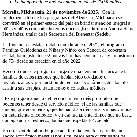
Se ha apoyado económicamente a más de 700 familias
Morelia, Michoacán, 21 de noviembre de 2025.-
Con la
implementación de los programas del Bienestar, Michoacán se
convirtió en el primer estado del país en brindar atención integral a
niñas y niños con padecimientos oncológicos, informó Andrea Serna
Hernández, titular de la Secretaría del Bienestar (Sedebi).
La funcionaria estatal, detalló que durante el 2025, el programa
Familias Cuidadoras de Niñas y Niños con Cáncer, de cobertura
estatal, ha registrado 102 nuevas familias beneficiarias y un histórico
de 754 desde su creación en el año 2022.
Recordó que este programa surge de una demanda histórica de las
familias de estos menores que habían sido olvidados e
invisibilizados y por cuestión de recursos económicos dejaban de
asistir a sus terapias, tratamientos o consultas médicas.
“Este programa nació del reconocimiento más profundo que
podemos tener desde el servicio público: el de las familias que
cuidan, que acompañan, que luchan día a día con sus niñas y niños
en tratamiento oncológico; y en esa lucha, entendimos que no basta
con aplaudir su esfuerzo, había que respaldarlo”, señaló.
En este sentido, abundó que cada familia beneficiaria recibe un
apoyo económico mensual por 4 mil pesos para cubrir gastos de