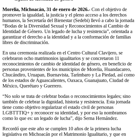
Morelia, Michoacán, 31 de enero de 2026.-
Con el objetivo de
promover la igualdad, la justicia y el pleno acceso a los derechos
humanos, la Secretaría del Bienestar (Sedebi) llevó a cabo la jornada
“Bodas de la Diversidad Sexual y Reconocimientos al Cambio de
Identidad de Género. Un legado de lucha y resistencia”, orientada a
garantizar el derecho a la identidad y a la conformación de familias
libres de discriminación.
En una ceremonia realizada en el Centro Cultural Clavijero, se
celebraron ocho matrimonios igualitarios y se concretaron 11
reconocimientos de cambio de identidad de género, en beneficio de
personas provenientes de los municipios de Morelia, Huandacareo,
Chucándiro, Uruapan, Buenavista, Tarímbaro y La Piedad, así como
de los estados de Aguascalientes, Oaxaca, Guanajuato, Ciudad de
México, Querétaro y Guerrero.
“No solo se trata de celebrar bodas o reconocimientos legales; sino
también de celebrar la dignidad, historia y resistencia. Esta jornada
tiene como objetivo regularizar el estado civil de personas
LGBTTTIQ+ y reconocer su identidad, y por eso la nombramos
como lo que es: un legado de lucha”, dijo Serna Hernández.
Recordó que este año se cumplen 10 años de la primera lucha
legislativa en Michoacán por el Matrimonio Igualitario, y que en