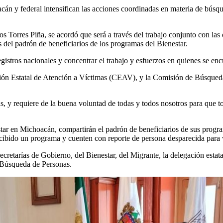
n y federal intensifican las acciones coordinadas en materia de búsque
os Torres Piña, se acordó que será a través del trabajo conjunto con la
 del padrón de beneficiarios de los programas del Bienestar.
registros nacionales y concentrar el trabajo y esfuerzos en quienes se en
sión Estatal de Atención a Víctimas (CEAV), y la Comisión de Búsqueda
, y requiere de la buena voluntad de todas y todos nosotros para que t
ar en Michoacán, compartirán el padrón de beneficiarios de sus programa
ecibido un programa y cuenten con reporte de persona desparecida para 
cretarías de Gobierno, del Bienestar, del Migrante, la delegación estatal
 Búsqueda de Personas.