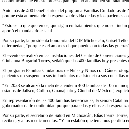
económicamente en este proceso para que no abandonen su tratamient
Ante más de 400 beneficiarios del programa Familias Cuidadoras de N
porque está aumentando la esperanza de vida de las y los pacientes c
“Esto es lo que queremos, que sigan en tratamiento, que no se rindan 
aportó el mandatario estatal.
Por su parte, la presidenta honoraria del DIF Michoacán, Grisel Tello 
enfermedad, “porque es el amor es el que puede con todas las guerras
El evento se realizó en las instalaciones del Centro de Convenciones 
Giulianna Bugarini Torres, señaló que las 400 familias hoy presentes
El programa Familias Cuidadoras de Niñas y Niños con Cáncer otorga u
pacientes no suspendan sus tratamientos o asistencia a sus consultas m
“En 2023 se alcanzó la meta de atender a 400 familias de 105 municipi
estados de Jalisco, Colima, Guanajuato y Ciudad de México”, explicó
En representación de las 400 familias beneficiadas, la señora Catalina
gobernador darle continuidad porque para ellas y ellos es la esperanza 
Por su parte, el secretario de Salud en Michoacán, Elías Ibarra Torres
reciben, y a los medicamentos. “Y un eslabón que teníamos perdido er