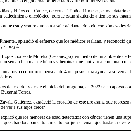
o, manifestó el gobernador del estado Alfredo Ramírez Bedolla.
iñas y Niños con Cáncer, de cero a 17 años 11 meses, el mandatario e
on padecimiento oncológico, porque están siguiendo a tiempo sus tratami
porque estoy seguro que van a salir adelante, de todo corazón eso les de
Pimentel, aplaudió el esfuerzo que los médicos realizan, y reconoció qu
”, subrayó.
y Exposiciones de Morelia (Ceconexpo), en medio de un ambiente de feria
 representan historias de héroes y heroínas que motivan a continuar co
n apoyo económico mensual de 4 mil pesos para ayudar a solventar los 
édicas.
os del estado, y desde el inicio del programa, en 2022 se ha apoyado a 
 Bugarini Torres.
 Zavala Gutiérrez, agradeció la creación de este programa que represent
de ver a sus hijos crecer.
, explicó que los menores de edad detectados con cáncer tienen una super
a que abandonaban el tratamiento porque se tenían que trasladar desde