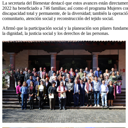
La secretaria del Bienestar destacó que estos avances están directam
2022 ha beneficiado a 746 familias; así como el programa Mujeres co
discapacidad total y permanente, de la diversidad; también la operaci
comunitario, atención social y reconstrucción del tejido social.
Afirmó que la participación social y la planeación son pilares fundame
la dignidad, la justicia social y los derechos de las personas.