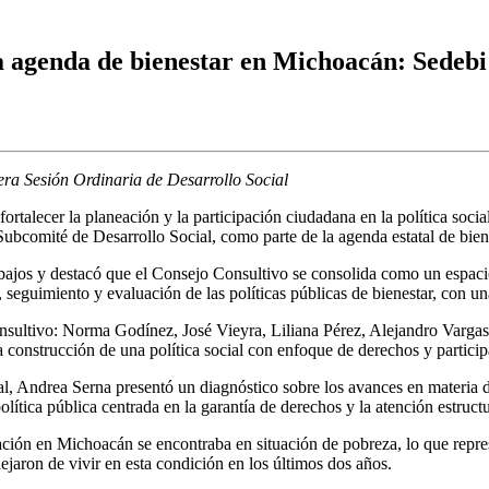
 la agenda de bienestar en Michoacán: Sedebi
cera Sesión Ordinaria de Desarrollo Social
ortalecer la planeación y la participación ciudadana en la política social
Subcomité de Desarrollo Social, como parte de la agenda estatal de bie
bajos y destacó que el Consejo Consultivo se consolida como un espaci
, seguimiento y evaluación de las políticas públicas de bienestar, con una
Consultivo: Norma Godínez, José Vieyra, Liliana Pérez, Alejandro Varga
 construcción de una política social con enfoque de derechos y particip
al, Andrea Serna presentó un diagnóstico sobre los avances en materia d
lítica pública centrada en la garantía de derechos y la atención estructu
lación en Michoacán se encontraba en situación de pobreza, lo que repr
ejaron de vivir en esta condición en los últimos dos años.