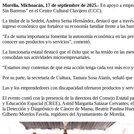
Morelia, Michoacán, 17 de septiembre de 2025.-
En apoyo a emprend
Sin Barreras” en el Centro Cultural Clavijero (CCC).
La titular de la Sedebi, Andrea Serna Hernández, destacó que a trav
ingreso económico que fortalece su economía familiar frente a las barr
“Es de suma importancia fomentar la autonomía económica en las pers
conocer sus productos y/o servicios”, comentó.
La funcionaria estatal destacó que el éxito que se ha tenido en las me
consolidan sus actividades microempresariales.
“Estamos muy contentas de que esta acción tenga cada vez más eco y 
Por su parte, la secretaria de Cultura, Tamara Sosa Alanís, señaló qu
Las y los emprendedores con discapacidad ofertaron productos y servicio
El evento contó con la presencia de la directora del Consejo Estatal p
y Educación Espacial (CREE), Astrid Margarita Salazar Cervantes; el 
la Detección y Diagnóstico de Cáncer de Mama, Beatriz Paulina Huer
Gilberto Morelos Favela, regidores del Ayuntamiento de Morelia.