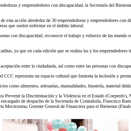
edoras y emprendedores con discapacidad, la Secretaría del Bienestar 
és de esta acción alrededor de 30 emprendedoras y emprendedores con d
eras que suelen enfrentar en el ámbito laboral.
onas con discapacidad, reconocer el trabajo y esfuerzo de las mamás c
rcaditas, ya que en cada edición que se realiza las y los emprendedores 
aceptación entre la ciudadanía, así como entre las personas con discap
e el CCC representa un espacio cultural que fomenta la inclusión y pro
s como alimentos, artesanías, manualidades, bisutería, material didáctic
ara Prevenir la Discriminación y la Violencia en el Estado (Coepredv), 
encargado de despacho de la Secretaría de Contraloría, Francisco Ramí
ta Moctezuma; Gerente General de Financiera para el Bienestar (Fina