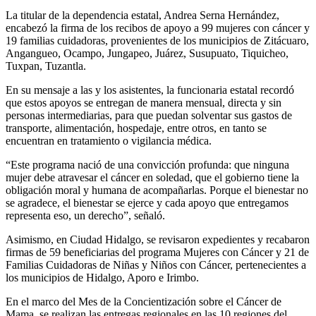
La titular de la dependencia estatal, Andrea Serna Hernández,
encabezó la firma de los recibos de apoyo a 99 mujeres con cáncer y
19 familias cuidadoras, provenientes de los municipios de Zitácuaro,
Angangueo, Ocampo, Jungapeo, Juárez, Susupuato, Tiquicheo,
Tuxpan, Tuzantla.
En su mensaje a las y los asistentes, la funcionaria estatal recordó
que estos apoyos se entregan de manera mensual, directa y sin
personas intermediarias, para que puedan solventar sus gastos de
transporte, alimentación, hospedaje, entre otros, en tanto se
encuentran en tratamiento o vigilancia médica.
“Este programa nació de una convicción profunda: que ninguna
mujer debe atravesar el cáncer en soledad, que el gobierno tiene la
obligación moral y humana de acompañarlas. Porque el bienestar no
se agradece, el bienestar se ejerce y cada apoyo que entregamos
representa eso, un derecho”, señaló.
Asimismo, en Ciudad Hidalgo, se revisaron expedientes y recabaron
firmas de 59 beneficiarias del programa Mujeres con Cáncer y 21 de
Familias Cuidadoras de Niñas y Niños con Cáncer, pertenecientes a
los municipios de Hidalgo, Aporo e Irimbo.
En el marco del Mes de la Concientización sobre el Cáncer de
Mama, se realizan las entregas regionales en las 10 regiones del