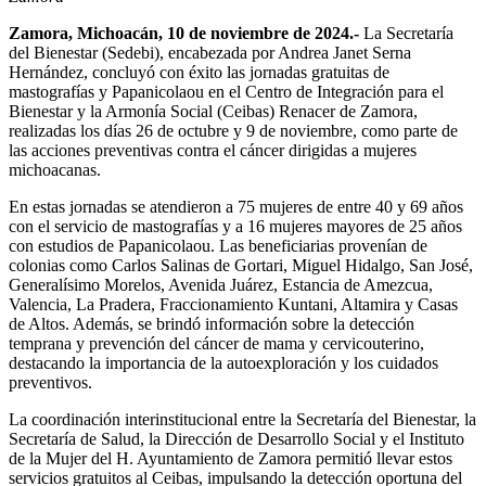
Zamora, Michoacán, 10 de noviembre de 2024.-
La Secretaría
del Bienestar (Sedebi), encabezada por Andrea Janet Serna
Hernández, concluyó con éxito las jornadas gratuitas de
mastografías y Papanicolaou en el Centro de Integración para el
Bienestar y la Armonía Social (Ceibas) Renacer de Zamora,
realizadas los días 26 de octubre y 9 de noviembre, como parte de
las acciones preventivas contra el cáncer dirigidas a mujeres
michoacanas.
En estas jornadas se atendieron a 75 mujeres de entre 40 y 69 años
con el servicio de mastografías y a 16 mujeres mayores de 25 años
con estudios de Papanicolaou. Las beneficiarias provenían de
colonias como Carlos Salinas de Gortari, Miguel Hidalgo, San José,
Generalísimo Morelos, Avenida Juárez, Estancia de Amezcua,
Valencia, La Pradera, Fraccionamiento Kuntani, Altamira y Casas
de Altos. Además, se brindó información sobre la detección
temprana y prevención del cáncer de mama y cervicouterino,
destacando la importancia de la autoexploración y los cuidados
preventivos.
La coordinación interinstitucional entre la Secretaría del Bienestar, la
Secretaría de Salud, la Dirección de Desarrollo Social y el Instituto
de la Mujer del H. Ayuntamiento de Zamora permitió llevar estos
servicios gratuitos al Ceibas, impulsando la detección oportuna del